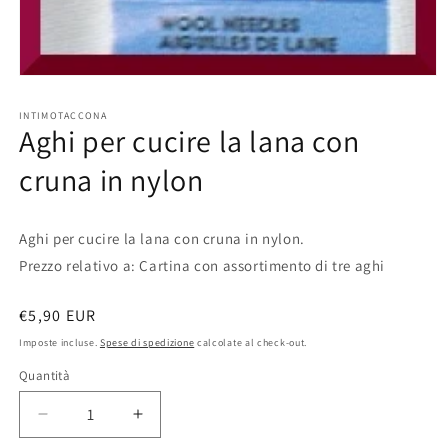
Apri
contenuti
multimediali
INTIMOTACCONA
1
Aghi per cucire la lana con
in
finestra
cruna in nylon
modale
Aghi per cucire la lana con cruna in nylon.
Prezzo relativo a: Cartina con assortimento di tre aghi
Prezzo
€5,90 EUR
di
Imposte incluse.
Spese di spedizione
calcolate al check-out.
listino
Quantità
Diminuisci
Aumenta
quantità
quantità