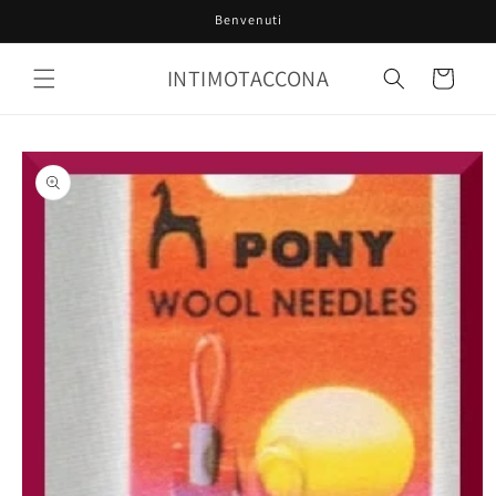
Vai
Benvenuti
direttamente
ai contenuti
INTIMOTACCONA
Carrello
Passa alle
informazioni
sul prodotto