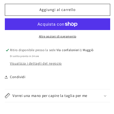
per
per
Aghi
Aghi
Aggiungi al carrello
per
per
cucire
cucire
la
la
lana
lana
con
con
Altre opzioni di pagamento
cruna
cruna
in
in
Ritiro disponibile presso la sede
Via confalonieri 1 Muggiò
nylon
nylon
Di solito pronto in 24 ore
Visualizza i dettagli del negozio
Condividi
Vorrei una mano per capire la taglia per me