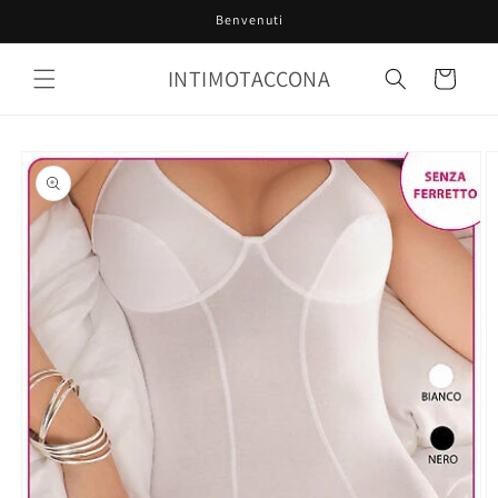
Vai
Benvenuti
direttamente
ai contenuti
INTIMOTACCONA
Carrello
Passa alle
informazioni
sul prodotto