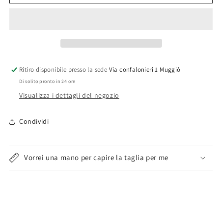
fitness
fitness
lormar
lormar
Ritiro disponibile presso la sede
Via confalonieri 1 Muggiò
Di solito pronto in 24 ore
Visualizza i dettagli del negozio
Condividi
Vorrei una mano per capire la taglia per me