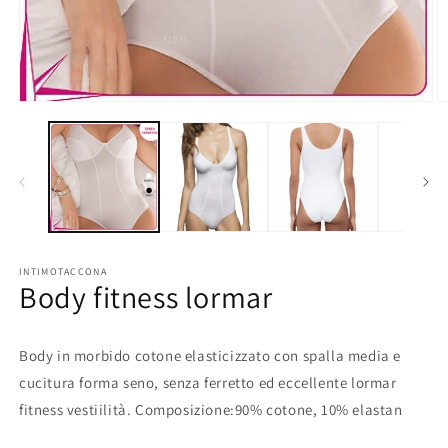
Apri
A
contenuti
c
multimediali
m
1
2
in
in
finestra
fi
modale
m
INTIMOTACCONA
Body fitness lormar
Body in morbido cotone elasticizzato con spalla media e
cucitura forma seno, senza ferretto ed eccellente lormar
fitness vestiilità. Composizione:90% cotone, 10% elastan