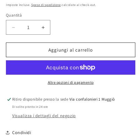
di
Imposte incluse.
Spese di spedizione
calcolate al check-out.
listino
Quantità
Diminuisci
Aumenta
quantità
quantità
per
per
Bordo
Bordo
Aggiungi al carrello
maglia
maglia
cotone
cotone
Altre opzioni di pagamento
Ritiro disponibile presso la sede
Via confalonieri 1 Muggiò
Di solito pronto in 24 ore
Visualizza i dettagli del negozio
Condividi