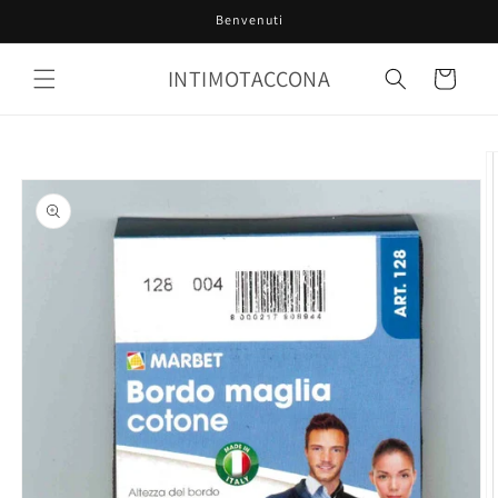
Vai
Benvenuti
direttamente
ai contenuti
INTIMOTACCONA
Carrello
Passa alle
informazioni
sul prodotto