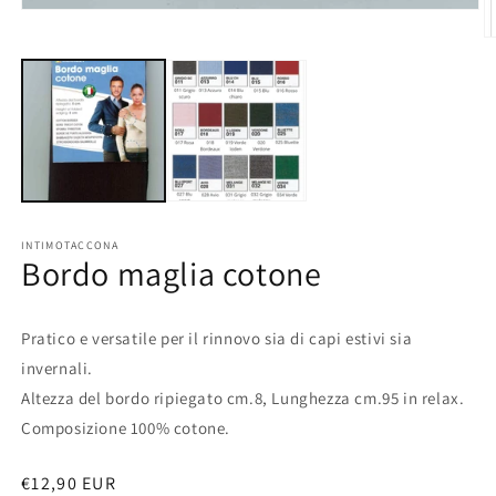
Apri
contenuti
A
multimediali
c
1
m
in
2
finestra
in
modale
fi
m
INTIMOTACCONA
Bordo maglia cotone
Pratico e versatile per il rinnovo sia di capi estivi sia
invernali.
Altezza del bordo ripiegato cm.8, Lunghezza cm.95 in relax.
Composizione 100% cotone.
Prezzo
€12,90 EUR