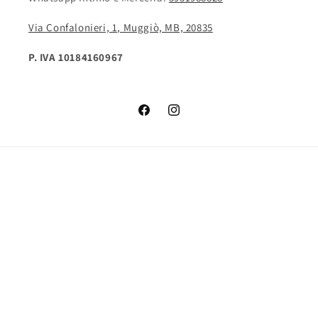
Via Confalonieri, 1, Muggiò, MB, 20835
P. IVA 10184160967
Facebook
Instagram
Paese/Area geografica
Lingua
Italia | EUR €
Italiano
Metodi
di
pagamento
© 2026,
INTIMOTACCONA
Powered by Shopify
Informativa sui rimborsi