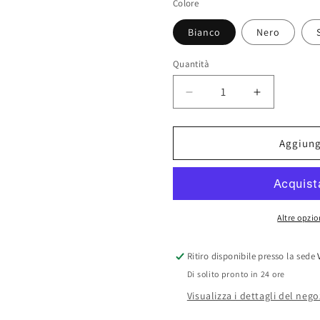
Colore
Bianco
Nero
Quantità
Diminuisci
Aumenta
quantità
quantità
per
per
Brassiere
Brassiere
Aggiungi
Sfoderata
Sfoderata
Senza
Senza
Ferretto
Ferretto
Pompea
Pompea
Altre opzi
Ritiro disponibile presso la sede
Di solito pronto in 24 ore
Visualizza i dettagli del nego