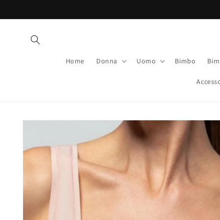
Vai
direttamente
ai contenuti
Home
Donna
Uomo
Bimbo
Bim
Accesso
Passa alle
informazioni
sul prodotto