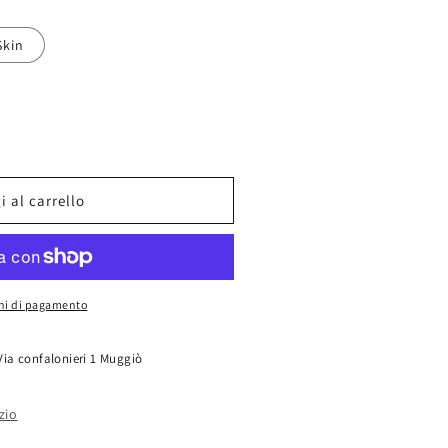
Skin
 al carrello
oni di pagamento
Via confalonieri 1 Muggiò
zio