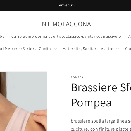
Benvenuti
INTIMOTACCONA
ba
Calze uomo donna sportivo/classico/sanitario/antiscivolo
A
ri Merceria/Sartoria-Cucito
Maternità, Sanitario e altro
Co
POMPEA
Brassiere S
Pompea
brassiere spalla larga linea
cuciture, con finiture piatte