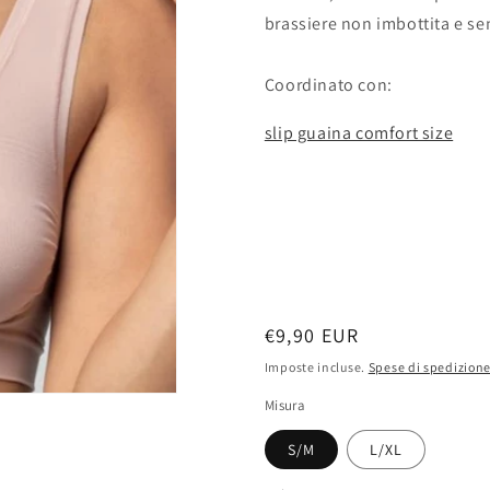
brassiere non imbottita e se
Coordinato con:
slip guaina comfort size
Prezzo
€9,90 EUR
di
Imposte incluse.
Spese di spedizion
listino
Misura
S/M
L/XL