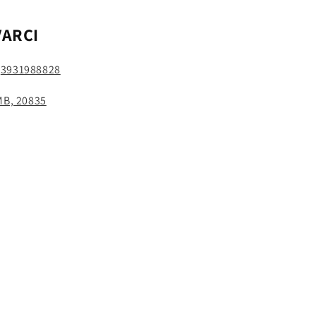
VARCI
:
3931988828
 MB, 20835