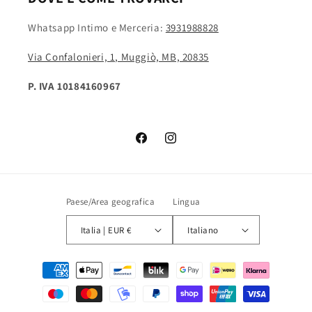
Whatsapp Intimo e Merceria:
3931988828
Via Confalonieri, 1, Muggiò, MB, 20835
P. IVA 10184160967
Facebook
Instagram
Paese/Area geografica
Lingua
Italia | EUR €
Italiano
Metodi
di
pagamento