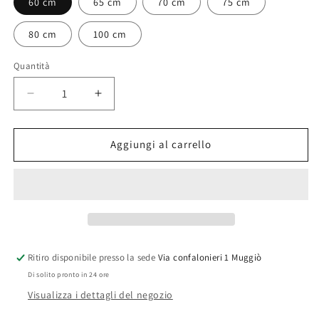
60 cm
65 cm
70 cm
75 cm
80 cm
100 cm
Quantità
Diminuisci
Aumenta
quantità
quantità
per
per
Cerniera
Cerniera
Aggiungi al carrello
5
5
in
in
metallo
metallo
Ritiro disponibile presso la sede
Via confalonieri 1 Muggiò
Di solito pronto in 24 ore
Visualizza i dettagli del negozio