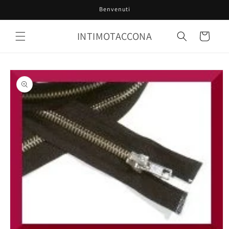
Vai
Benvenuti
direttamente
ai contenuti
INTIMOTACCONA
Carrello
Passa alle
informazioni
sul prodotto