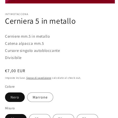
Apri
contenuti
multimediali
INTIMOTACCONA
1
Cerniera 5 in metallo
in
finestra
modale
Cerniere mm.5 in metallo
Catena alpacca mm.5
Cursore singolo autobloccante
Divisibile
Prezzo
€7,00 EUR
di
Imposte incluse.
Spese di spedizione
calcolate al check-out.
listino
Colore
Nero
Marrone
Misura