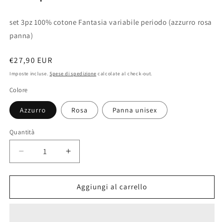
set 3pz 100% cotone Fantasia variabile periodo (azzurro rosa
panna)
Prezzo
€27,90 EUR
di
Imposte incluse.
Spese di spedizione
calcolate al check-out.
listino
Colore
Azzurro
Rosa
Panna unisex
Quantità
Diminuisci
Aumenta
quantità
quantità
per
per
Completo
Completo
Aggiungi al carrello
lenzuolo
lenzuolo
lettino
lettino