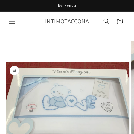
Vai
Benvenuti
direttamente
ai contenuti
INTIMOTACCONA
Carrello
Passa alle
informazioni
sul prodotto