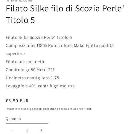
INTIMOTACCONA
Filato Silke filo di Scozia Perle'
Titolo 5
Filato Silke Scozia Perle' Titolo 5
Composizione: 100% Puro cotone Makò Egitto qualità
superiore
Filato per uncinetto
Gomitolo gr.50 Metri 221
Uncinetto consigliato 1,75
Lavaggio a 40°, centrifuga esclusa
Prezzo
€3,50 EUR
di
Imposte incluse.
Spese di spedizione
calcolate al check-out.
listino
Quantità
Diminuisci
Aumenta