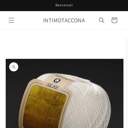
Vai
Benvenuti
direttamente
ai contenuti
INTIMOTACCONA
Carrello
Passa alle
informazioni
sul prodotto