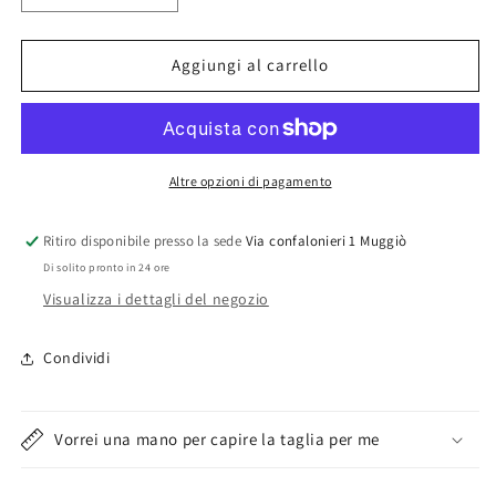
quantità
quantità
per
per
Filato
Filato
Aggiungi al carrello
Silke
Silke
filo
filo
di
di
Scozia
Scozia
Perle&#39;
Perle&#39;
Altre opzioni di pagamento
Titolo
Titolo
5
5
Ritiro disponibile presso la sede
Via confalonieri 1 Muggiò
Di solito pronto in 24 ore
Visualizza i dettagli del negozio
Condividi
Vorrei una mano per capire la taglia per me