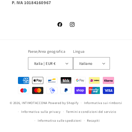
P. IVA 10184160967
Facebook
Instagram
Paese/Area geografica
Lingua
Italia | EUR €
Italiano
Metodi
di
pagamento
© 2026,
INTIMOTACCONA
Powered by Shopify
Informativa sui rimborsi
Informativa sulla privacy
Termini e condizioni del servizio
Informativa sulle spedizioni
Recapiti