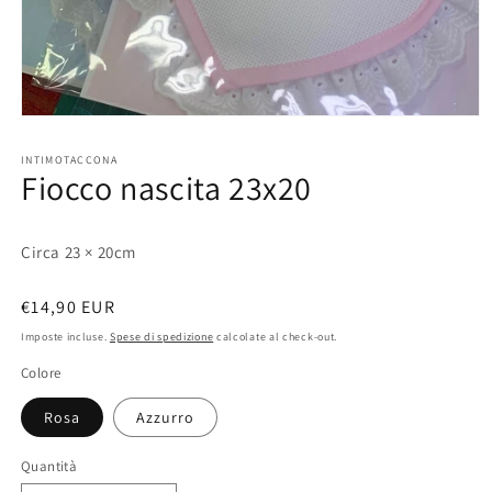
Apri
contenuti
multimediali
INTIMOTACCONA
1
Fiocco nascita 23x20
in
finestra
modale
Circa 23 × 20cm
Prezzo
€14,90 EUR
di
Imposte incluse.
Spese di spedizione
calcolate al check-out.
listino
Colore
Rosa
Azzurro
Quantità