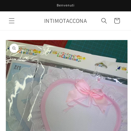
Vai
Benvenuti
direttamente
ai contenuti
INTIMOTACCONA
Carrello
Passa alle
informazioni
sul prodotto