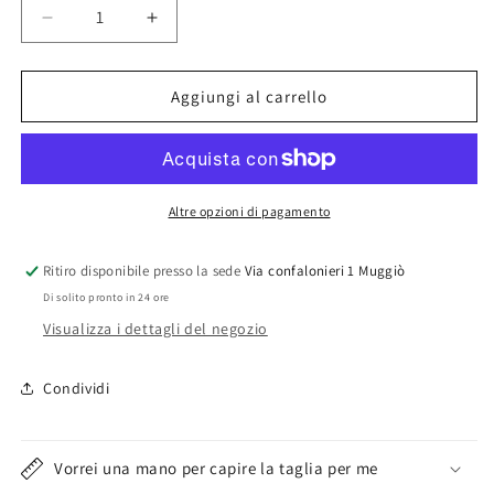
Diminuisci
Aumenta
quantità
quantità
per
per
Fiocco
Fiocco
Aggiungi al carrello
nascita
nascita
23x20
23x20
Altre opzioni di pagamento
Ritiro disponibile presso la sede
Via confalonieri 1 Muggiò
Di solito pronto in 24 ore
Visualizza i dettagli del negozio
Condividi
Vorrei una mano per capire la taglia per me