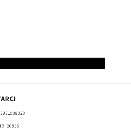
VARCI
:
3931988828
 MB, 20835