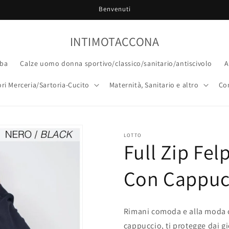
Benvenuti
INTIMOTACCONA
ba
Calze uomo donna sportivo/classico/sanitario/antiscivolo
A
ri Merceria/Sartoria-Cucito
Maternità, Sanitario e altro
Co
LOTTO
Full Zip Fel
Con Cappucc
Rimani comoda e alla moda co
cappuccio, ti protegge dai gio