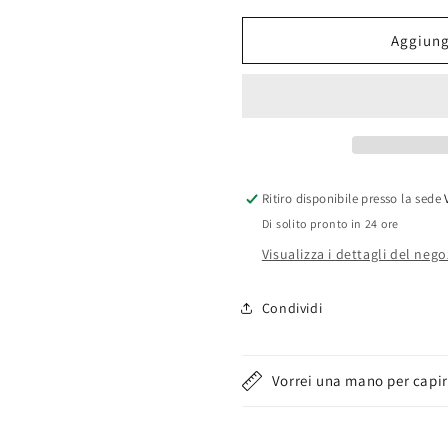
per
per
Full
Full
Aggiungi
Zip
Zip
Felpa
Felpa
Lotto
Lotto
LA1020
LA1020
Felpato
Felpato
Con
Con
Cappuccio
Cappuccio
Ritiro disponibile presso la sede
e
e
Di solito pronto in 24 ore
Tasche
Tasche
Laterali
Laterali
Visualizza i dettagli del nego
Condividi
Vorrei una mano per capir