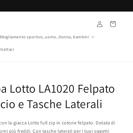
Accedi
Carrello
bbigliamento sportivo, uomo, donna, bambini
ntattaci
pa Lotto LA1020 Felpato
io e Tasche Laterali
n la giacca Lotto full zip in cotone felpato. Dotata di
rni più freddi. Con tasche laterali per i tuoi oggetti