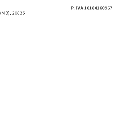
P. IVA 10184160967
 (MB), 20835