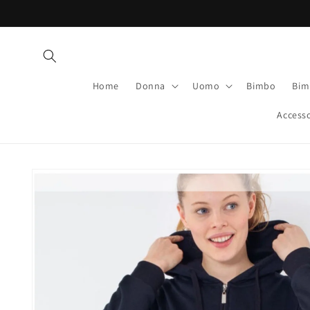
Vai
direttamente
ai contenuti
Home
Donna
Uomo
Bimbo
Bim
Accesso
Passa alle
informazioni
sul prodotto