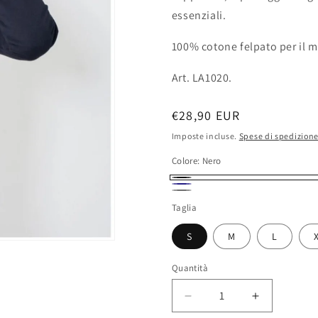
essenziali.
100% cotone felpato per il 
Art. LA1020.
Prezzo
€28,90 EUR
di
Imposte incluse.
Spese di spedizion
listino
Colore:
Nero
Nero
Blu
Grigi
Taglia
S
M
L
Quantità
Diminuisci
Aumenta
quantità
quantità