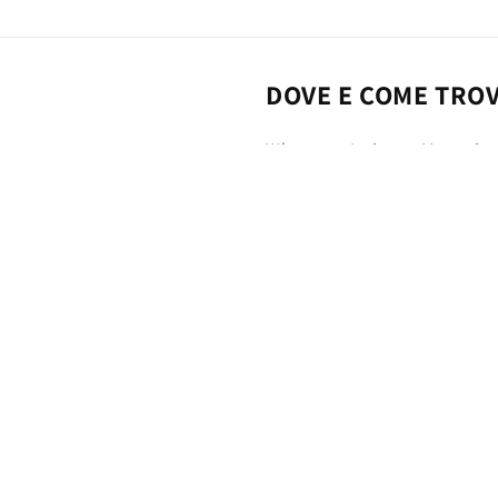
DOVE E COME TRO
Whatsapp Intimo e Merceria
Via Confalonieri, 1, Muggiò,
P. IVA 10184160967
 (MB), 20835