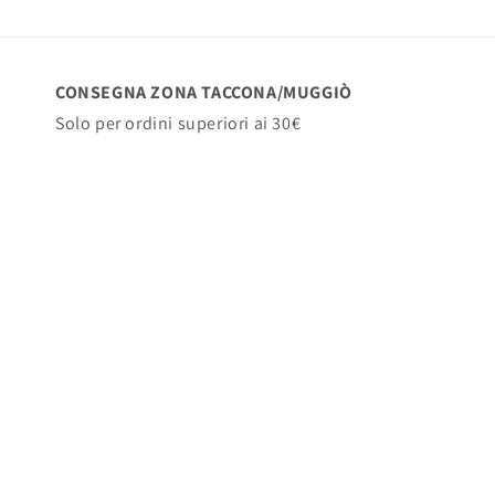
CONSEGNA ZONA TACCONA/MUGGIÒ
Solo per ordini superiori ai 30€
Gratuito
RITIRO IN NEGOZIO:
Gratuito
Intimo e merceria:
Via Federico Confalonieri, 1, Muggiò
Lunedì: 8:30 - 12:00 / 16:00 - 19:15
Mar-Sab: 8:30 - 12:15 / 14:30 - 19:15
CONSGNA CORRIERE:
Da 3 a 7 giorni lavorativi
Spedizione 6€ in Italia.