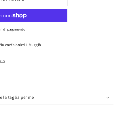
no
oni di pagamento
Via confalonieri 1 Muggiò
zio
e la taglia per me