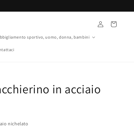
Accedi
Carrello
bbigliamento sportivo, uomo, donna, bambini
ntattaci
acchierino in acciaio
iaio nichelato