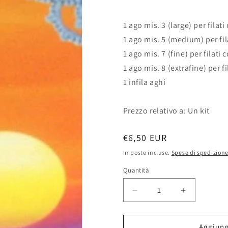
1 ago mis. 3 (large) per filat
1 ago mis. 5 (medium) per fil
1 ago mis. 7 (fine) per filati 
1 ago mis. 8 (extrafine) per f
1 infila aghi
Prezzo relativo a: Un kit
Prezzo
€6,50 EUR
di
Imposte incluse.
Spese di spedizion
listino
Quantità
Diminuisci
Aumenta
quantità
quantità
per
per
Kit
Kit
Aggiungi