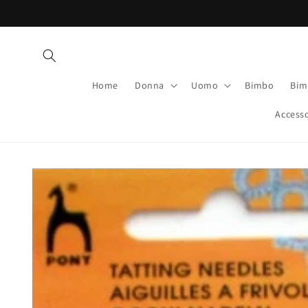
Vai
direttamente
ai contenuti
Home
Donna
Uomo
Bimbo
Bim
Accesso
Passa alle
informazioni
sul prodotto