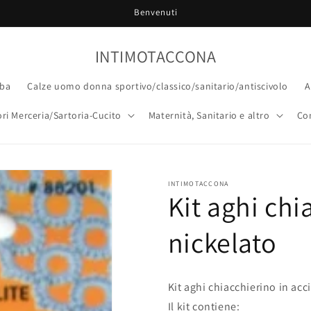
Benvenuti
INTIMOTACCONA
ba
Calze uomo donna sportivo/classico/sanitario/antiscivolo
A
ri Merceria/Sartoria-Cucito
Maternità, Sanitario e altro
Co
INTIMOTACCONA
Kit aghi chi
nickelato
Kit aghi chiacchierino in acc
Il kit contiene: