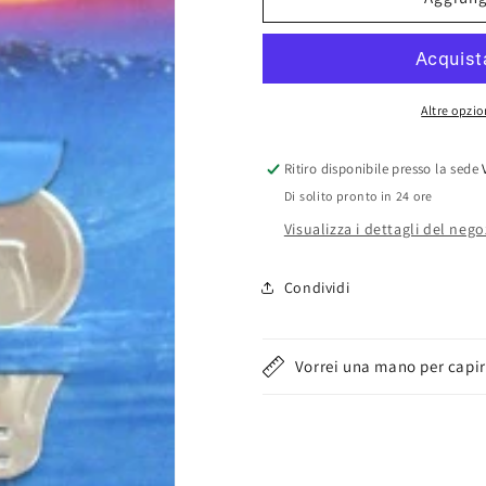
aghi
aghi
chiacchierino
chiacchieri
in
in
acciaio
acciaio
nickelato
nickelato
Altre opzi
Ritiro disponibile presso la sede
Di solito pronto in 24 ore
Visualizza i dettagli del nego
Condividi
Vorrei una mano per capir