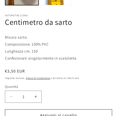
INTIMOTACCONA
Centimetro da sarto
Misura sarto.
Composizione: 100% PVC
Lunghezza cm. 150
Confezionati singolarmente in scatoletta
Prezzo
€3,50 EUR
di
Imposte incluse.
Spese di spedizione
calcolate al check-out.
listino
Quantità
Diminuisci
Aumenta
quantità
quantità
per
per
Centimetro
Centimetro
Aggiungi al carrello