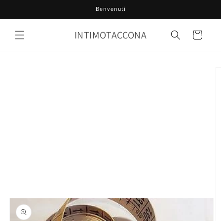
Vai
Benvenuti
direttamente
ai contenuti
INTIMOTACCONA
Carrello
Passa alle
informazioni
sul prodotto