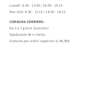
Lunedì: 8:30 - 12:00 / 16:00 - 19:15
Mar-Sab: 8:30 - 12:15 / 14:30 - 19:15
CONSGNA CORRIERE:
Da 3 a 7 giorni lavorativi
Spedizione 6€ in Italia.
Gratuita per ordini superiori ai 49,90€
DOVE E COME TROVARCI
Whatsapp Intimo e Merceria:
3931988828
Via Confalonieri, 1, Muggiò, MB, 20835
P. IVA 10184160967