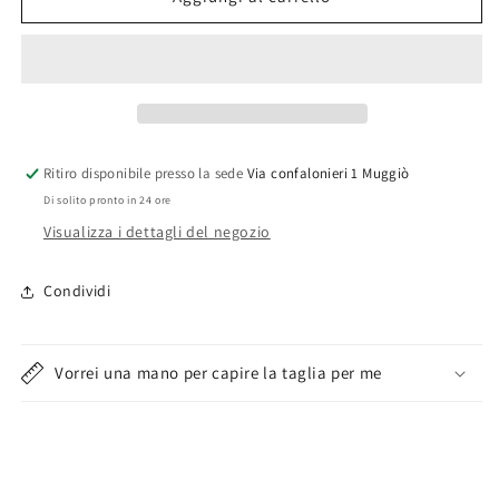
da
da
sarto
sarto
Ritiro disponibile presso la sede
Via confalonieri 1 Muggiò
Di solito pronto in 24 ore
Visualizza i dettagli del negozio
Condividi
Vorrei una mano per capire la taglia per me