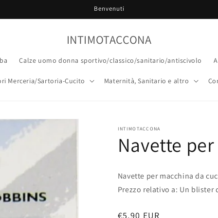
Benvenuti
INTIMOTACCONA
ba
Calze uomo donna sportivo/classico/sanitario/antiscivolo
A
ri Merceria/Sartoria-Cucito
Maternità, Sanitario e altro
Co
INTIMOTACCONA
Navette per
Navette per macchina da cuci
Prezzo relativo a: Un blister 
Prezzo
€5,90 EUR