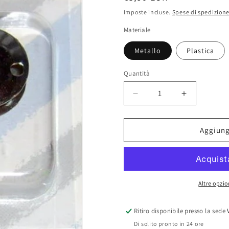
di
Imposte incluse.
Spese di spedizion
listino
Materiale
Metallo
Plastica
Quantità
Diminuisci
Aumenta
quantità
quantità
per
per
Navette
Navette
Aggiungi
per
per
macchina
macchina
da
da
cucire
cucire
Altre opzi
Ritiro disponibile presso la sede
Di solito pronto in 24 ore