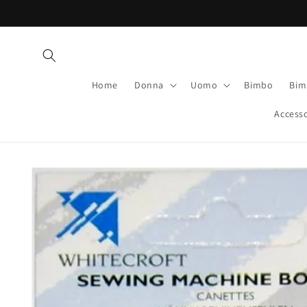
Vai
direttamente
ai contenuti
Home
Donna
Uomo
Bimbo
Bim
Accesso
Passa alle
informazioni
sul prodotto