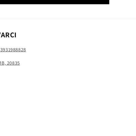
VARCI
:
3931988828
 MB, 20835