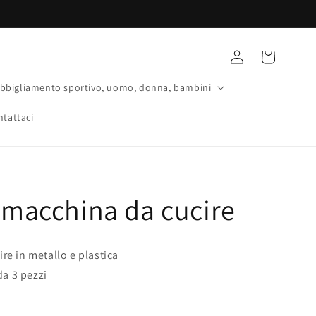
Accedi
Carrello
bbigliamento sportivo, uomo, donna, bambini
ntattaci
 macchina da cucire
re in metallo e plastica
da 3 pezzi