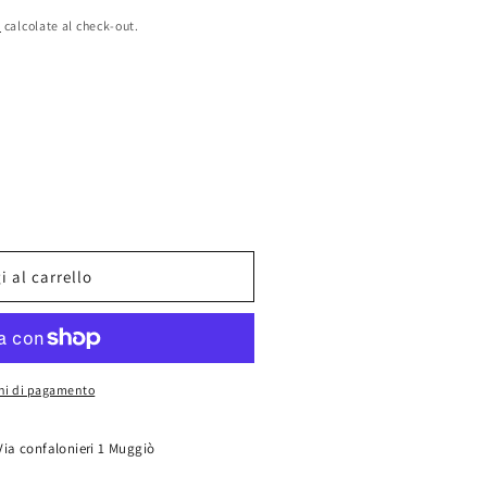
e
calcolate al check-out.
 al carrello
oni di pagamento
Via confalonieri 1 Muggiò