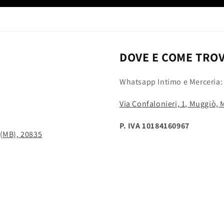
DOVE E COME TRO
Whatsapp Intimo e Merceria
Via Confalonieri, 1, Muggiò,
P. IVA 10184160967
 (MB), 20835