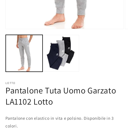
Apri
A
contenuti
c
multimediali
m
1
2
in
in
finestra
fi
modale
m
LOTTO
Pantalone Tuta Uomo Garzato
LA1102 Lotto
Pantalone con elastico in vita e polsino. Disponibile in 3
colori.