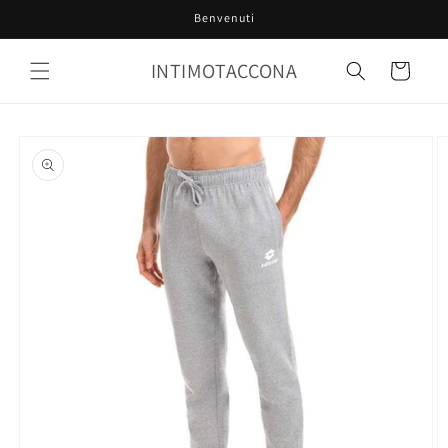
Vai
Benvenuti
direttamente
ai contenuti
INTIMOTACCONA
Carrello
Passa alle
informazioni
sul prodotto