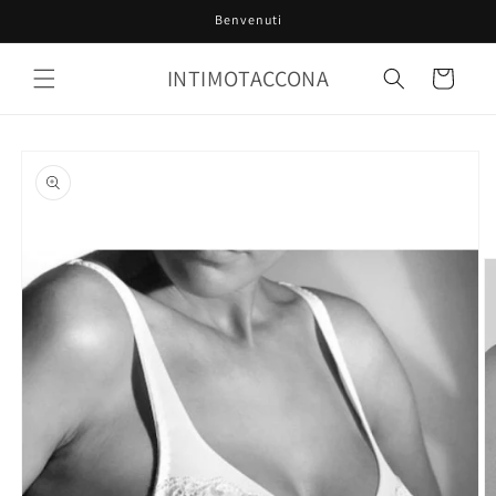
Vai
Benvenuti
direttamente
ai contenuti
INTIMOTACCONA
Carrello
Passa alle
informazioni
sul prodotto