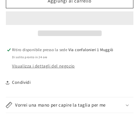
Reggiseno
Reggiseno
Aggiungi al carrello
Sfoderato
Sfoderato
Senza
Senza
Ferretto
Ferretto
coppa
coppa
C
C
Gios
Gios
Donna
Donna
Ritiro disponibile presso la sede
Via confalonieri 1 Muggiò
Di solito pronto in 24 ore
Visualizza i dettagli del negozio
Condividi
Vorrei una mano per capire la taglia per me