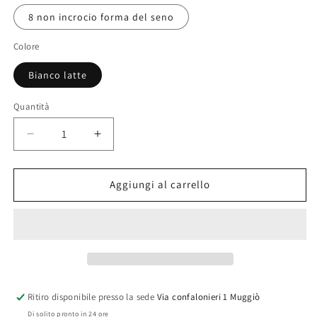
8 non incrocio forma del seno
Colore
Bianco latte
Quantità
Diminuisci
Aumenta
quantità
quantità
per
per
Maglia
Maglia
Aggiungi al carrello
manica
manica
corta
corta
in
in
lana
lana
cotone
cotone
incrociata
incrociata
con
con
Ritiro disponibile presso la sede
Via confalonieri 1 Muggiò
forma
forma
Di solito pronto in 24 ore