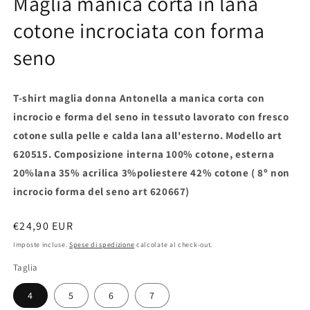
Maglia manica corta in lana
cotone incrociata con forma
seno
T-shirt maglia donna Antonella a manica corta con
incrocio e forma del seno in tessuto lavorato con fresco
cotone sulla pelle e calda lana all'esterno. Modello art
620515. Composizione interna 100% cotone, esterna
20%lana 35% acrilica 3%poliestere 42% cotone ( 8º non
incrocio forma del seno art 620667)
Prezzo
€24,90 EUR
di
Imposte incluse.
Spese di spedizione
calcolate al check-out.
listino
Taglia
4
5
6
7