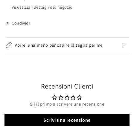
seno
seno
Visualizza i dettagli del negozio
Condividi
Vorrei una mano per capire la taglia per me
Recensioni Clienti
Sii il primo a scrivere una recensione
Scrivi una recensione