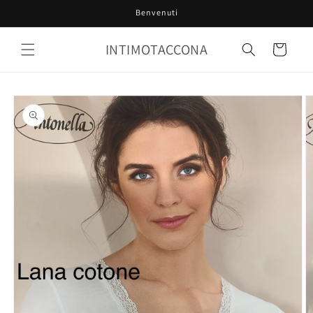
Vai
Benvenuti
direttamente
ai contenuti
INTIMOTACCONA
Carrello
Passa alle
informazioni
sul prodotto