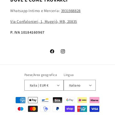
Whatsapp Intimo e Merceria:
3931988828
Via Confalonieri, 1, Muggiò, MB, 20835
P. IVA 10184160967
Facebook
Instagram
Paese/Area geografica
Lingua
Italia | EUR €
Italiano
Metodi
di
pagamento