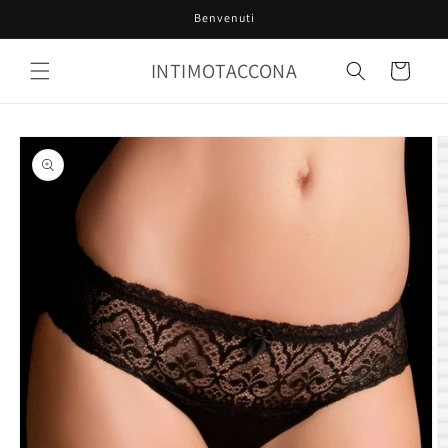
Vai
Benvenuti
direttamente
ai contenuti
INTIMOTACCONA
Carrello
Passa alle
informazioni
sul prodotto