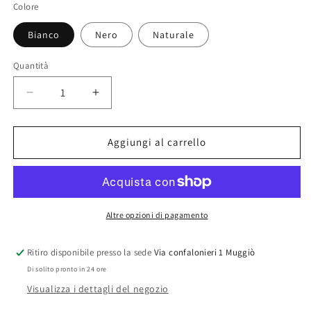
Colore
Bianco
Nero
Naturale
Quantità
Diminuisci
Aumenta
quantità
quantità
per
per
Slip
Slip
Aggiungi al carrello
donna
donna
vita
vita
bassa
bassa
Love
Love
Miriam
Miriam
Altre opzioni di pagamento
Ritiro disponibile presso la sede
Via confalonieri 1 Muggiò
Di solito pronto in 24 ore
Visualizza i dettagli del negozio