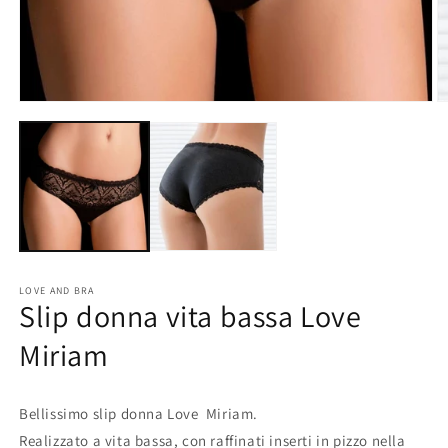
Apri
A
contenuti
c
multimediali
m
1
2
in
in
finestra
fi
modale
m
LOVE AND BRA
Slip donna vita bassa Love
Miriam
Bellissimo slip donna Love Miriam.
Realizzato a vita bassa, con raffinati inserti in pizzo nella