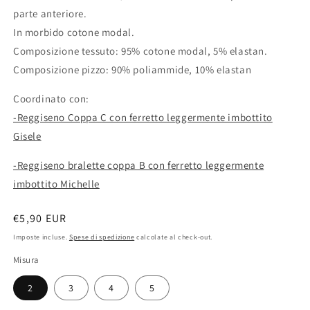
parte anteriore.
In morbido cotone modal.
Composizione tessuto: 95% cotone modal, 5% elastan.
Composizione pizzo: 90% poliammide, 10% elastan
Coordinato con:
-Reggiseno Coppa C con ferretto leggermente imbottito
Gisele
-Reggiseno bralette coppa B con ferretto leggermente
imbottito Michelle
Prezzo
€5,90 EUR
di
Imposte incluse.
Spese di spedizione
calcolate al check-out.
listino
Misura
2
3
4
5