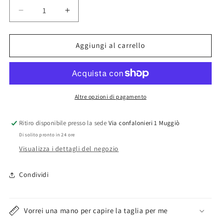
Diminuisci
Aumenta
quantità
quantità
per
per
Slip
Slip
Aggiungi al carrello
Uomo
Uomo
Fila
Fila
5233
5233
Altre opzioni di pagamento
Ritiro disponibile presso la sede
Via confalonieri 1 Muggiò
Di solito pronto in 24 ore
Visualizza i dettagli del negozio
Condividi
Vorrei una mano per capire la taglia per me