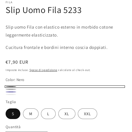
FILA
Slip Uomo Fila 5233
Slip uomo Fila con elastico esterno in morbido cotone
leggermente elasticizzato.
Cucitura frontale e bordini interno coscia doppiati.
Prezzo
€7,90 EUR
di
Imposte incluse.
Spese di spedizione
calcolate al check-out.
listino
Color:
Nero
Nero
Grigio
Blu
Bianco
Taglia
S
M
L
XL
XXL
Quantità