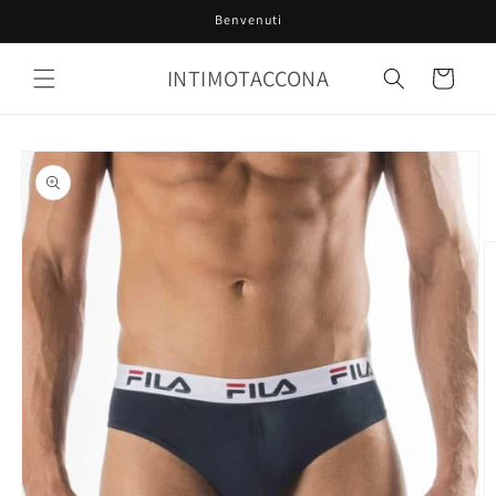
Vai
Benvenuti
direttamente
ai contenuti
INTIMOTACCONA
Carrello
Passa alle
informazioni
sul prodotto