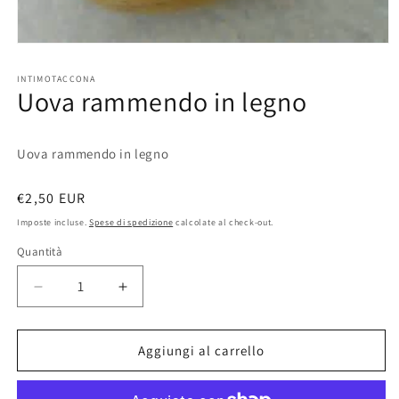
Apri
contenuti
multimediali
INTIMOTACCONA
1
Uova rammendo in legno
in
finestra
modale
Uova rammendo in legno
Prezzo
€2,50 EUR
di
Imposte incluse.
Spese di spedizione
calcolate al check-out.
listino
Quantità
Diminuisci
Aumenta
quantità
quantità
per
per
Uova
Uova
Aggiungi al carrello
rammendo
rammendo
in
in