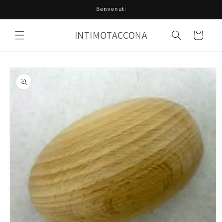
Vai
Benvenuti
direttamente
ai contenuti
INTIMOTACCONA
Carrello
Passa alle
informazioni
sul prodotto